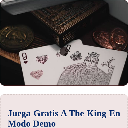
Juega Gratis A The King En
Modo Demo