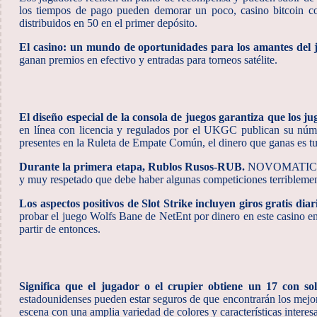
los tiempos de pago pueden demorar un poco, casino bitcoin co
distribuidos en 50 en el primer depósito.
El casino: un mundo de oportunidades para los amantes del 
ganan premios en efectivo y entradas para torneos satélite.
El diseño especial de la consola de juegos garantiza que los
en línea con licencia y regulados por el UKGC publican su númer
presentes en la Ruleta de Empate Común, el dinero que ganas es tuy
Durante la primera etapa, Rublos Rusos-RUB.
NOVOMATIC tiene
y muy respetado que debe haber algunas competiciones terriblemen
Los aspectos positivos de Slot Strike incluyen giros gratis dia
probar el juego Wolfs Bane de NetEnt por dinero en este casino en 
partir de entonces.
Significa que el jugador o el crupier obtiene un 17 con s
estadounidenses pueden estar seguros de que encontrarán los mejor
escena con una amplia variedad de colores y características interes