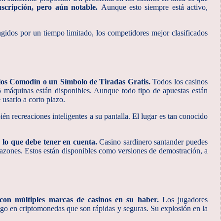
scripción, pero aún notable.
Aunque esto siempre está activo,
ngidos por un tiempo limitado, los competidores mejor clasificados
bolos Comodín o un Símbolo de Tiradas Gratis.
Todos los casinos
5 máquinas están disponibles. Aunque todo tipo de apuestas están
usarlo a corto plazo.
n recreaciones inteligentes a su pantalla. El lugar es tan conocido
re lo que debe tener en cuenta.
Casino sardinero santander puedes
 razones. Estos están disponibles como versiones de demostración, a
a con múltiples marcas de casinos en su haber.
Los jugadores
ago en criptomonedas que son rápidas y seguras. Su explosión en la